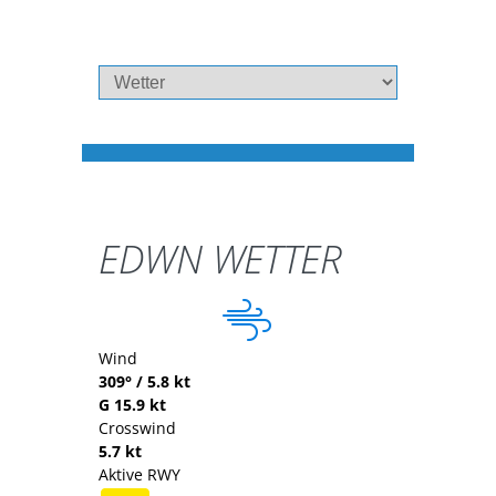
EDWN WETTER
Wind
309° / 5.8 kt
G 15.9 kt
Crosswind
5.7 kt
Aktive RWY